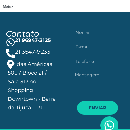
Mais»
Contato
21 96947-3125
21 3547-9233
Av. das Américas,
500 / Bloco 21 /
Sala 312 no
Shopping
Downtown - Barra
da Tijuca - RJ.
ENVIAR